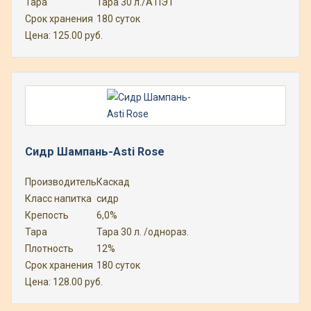
Тара
Тара 30 л./А ПЭТ
Срок хранения
180 суток
Цена:
125.00
руб.
Сидр Шампань-Asti Rose
Производитель
Каскад
Класс напитка
сидр
Крепость
6,0%
Тара
Тара 30 л. /однораз.
Плотность
12%
Срок хранения
180 суток
Цена:
128.00
руб.